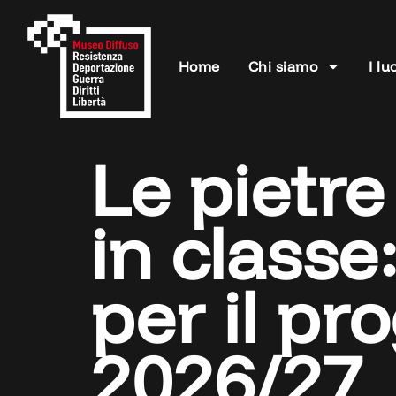
Home
Chi siamo
I lu
Le pietr
in classe
per il pr
2026/27