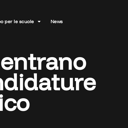
o per le scuole
News
 entrano
andidature
ico