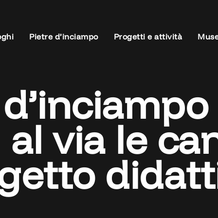
oghi
Pietre d’inciampo
Progetti e attività
Muse
e d’inciampo
: al via le c
ogetto didatt