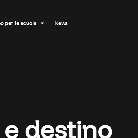
o per le scuole
News
 e destino