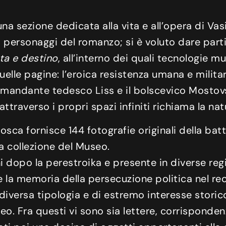
una sezione dedicata alla vita e all’opera di Va
i personaggi del romanzo; si è voluto dare parti
ta e destino
, all’interno dei quali tecnologie mu
elle pagine: l’eroica resistenza umana e militare 
omandante tedesco Liss e il bolscevico Mostovsko
attraverso i propri spazi infiniti richiama la nat
ca fornisce 144 fotografie originali della batt
lla collezione del Museo.
 dopo la perestroika e presente in diverse regi
ire la memoria della persecuzione politica nel r
versa tipologia e di estremo interesse storico,
. Fra questi vi sono sia lettere, corrispondenze