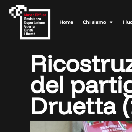
Home
Chi siamo
I lu
Ricostruz
del part
Druetta 