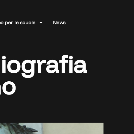
o per le scuole
News
iografia
no