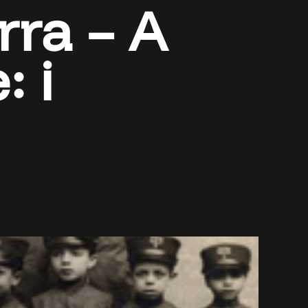
ra – A
: i