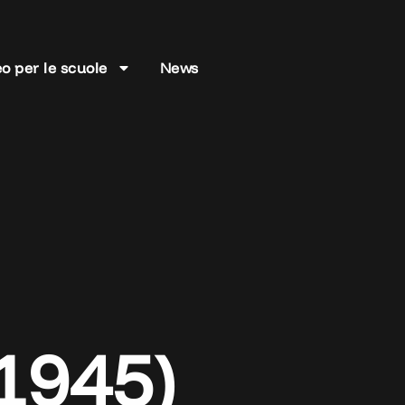
o per le scuole
News
 1945)