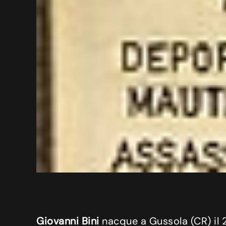
Giovanni Bini
nacque a Gussola (CR) il 