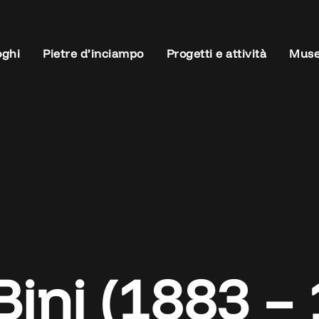
oghi
Pietre d’inciampo
Progetti e attività
Muse
Bini (1883 –