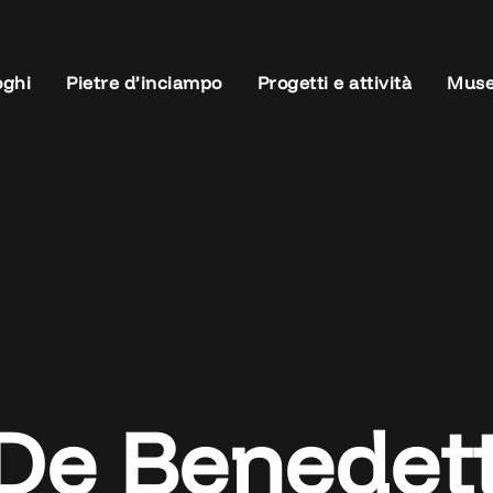
oghi
Pietre d’inciampo
Progetti e attività
Muse
e Benedetti