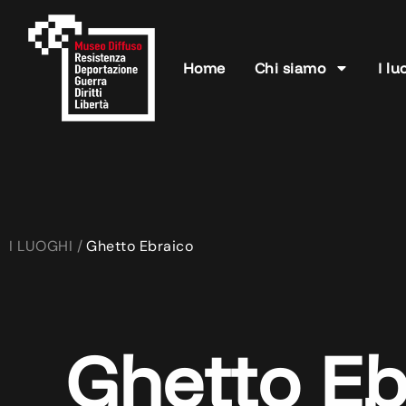
Home
Chi siamo
I lu
I LUOGHI /
Ghetto Ebraico
Ghetto Eb