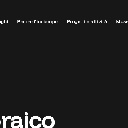
oghi
Pietre d’inciampo
Progetti e attività
Muse
raico