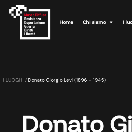
Home
Chi siamo
I lu
I LUOGHI /
Donato Giorgio Levi (1896 – 1945)
Donato Gi