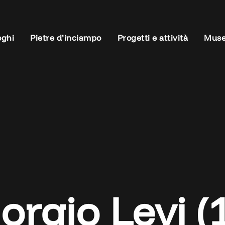
oghi
Pietre d’inciampo
Progetti e attività
Muse
orgio Levi (