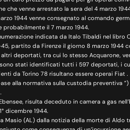
one che venne arrestato la sera del 4 marzo 194
6 marzo 1944 venne consegnato al comando germ
e probabilmente il 7 marzo 1944.
umerazione indicata da Italo Tibaldi nel libro Co
43-45, partito da Firenze il giorno 8 marzo 194
o altri deportati, tra cui lo stesso Acquarone, v
 sono stati identificati tutti i 597 deportati, 
enienti da Torino 78 risultano essere operai Fia
base alla normativa sulla custodia preventiva ”
.
-Ebensee, risulta deceduto in camera a gas ne
o 1° dicembre 1944.
a Masio (AL) dalla notizia della morte di Ald
ngiunto come conseguenza di un’incursione ae