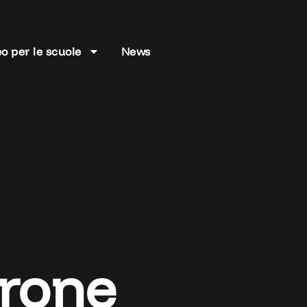
o per le scuole
News
rone