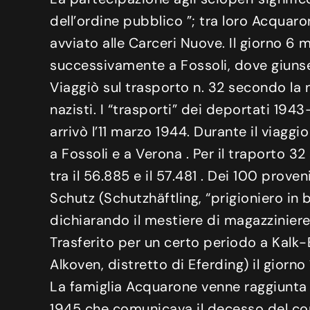
dell’ordine pubblico ”; tra loro Acquar
avviato alle Carceri Nuove. Il giorno 
successivamente a Fossoli, dove giuns
Viaggiò sul trasporto n. 32 secondo la n
nazisti. I “trasporti” dei deportati 19
arrivò l’11 marzo 1944. Durante il viaggi
a Fossoli e a Verona . Per il traporto 32
tra il 56.885 e il 57.481 . Dei 100 prov
Schutz (Schutzhäftling, “prigioniero in 
dichiarando il mestiere di magazziniere
Trasferito per un certo periodo a Kalk
Alkoven, distretto di Eferding) il giorn
La famiglia Acquarone venne raggiunta 
1945 che comunicava il decesso del co