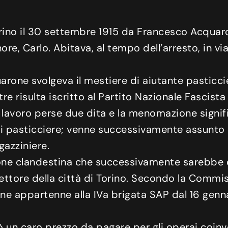
no il 30 settembre 1915 da Francesco Acquaron
ore, Carlo. Abitava, al tempo dell’arresto, in vi
one svolgeva il mestiere di aiutante pasticcier
 risulta iscritto al Partito Nazionale Fascist
lavoro perse due dita e la menomazione significò
 di pasticciere; venne successivamente assunto
gazziniere.
zione clandestina che successivamente sarebbe 
° settore della città di Torino. Secondo la Com
ane appartenne alla IVa brigata SAP dal 16 genn
ò un caro prezzo da pagare per gli operai coinvol