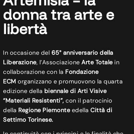
Artemisia – la
donna tra arte e
libertà
In occasione del
65° anniversario della
Liberazione
, l’Associazione
Arte Totale
in
collaborazione con la
Fondazione
ECM
organizzano e promuovono la quarta
edizione della
biennale di Arti Visive
“Materiali Resistenti”,
con il patrocinio
della
Regione Piemonte
edella
Città di
Settimo Torinese.
In continuità con i principi e le finalità che