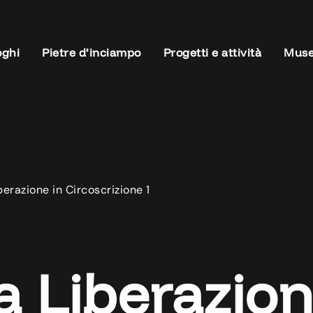
oghi
Pietre d’inciampo
Progetti e attività
Muse
berazione in Circoscrizione 1
a Liberazion