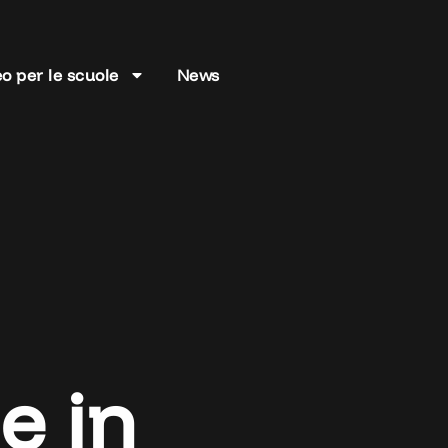
o per le scuole
News
e in