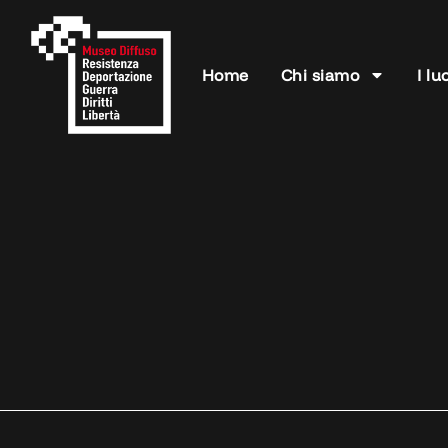
Home
Chi siamo
I lu