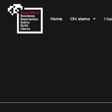
Home
Chi siamo
I lu