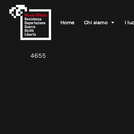
Home
Chi siamo
I lu
4655