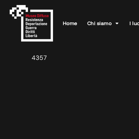
Home
Chi siamo
I lu
4357