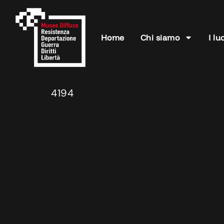
Home
Chi siamo
I lu
4194