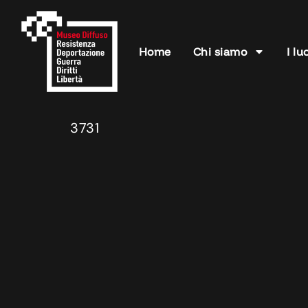
Home
Chi siamo
I lu
3731