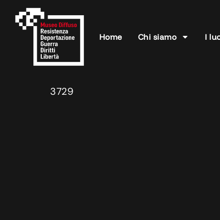
Home
Chi siamo
I lu
3729