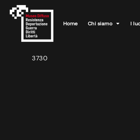
Home
Chi siamo
I lu
3730