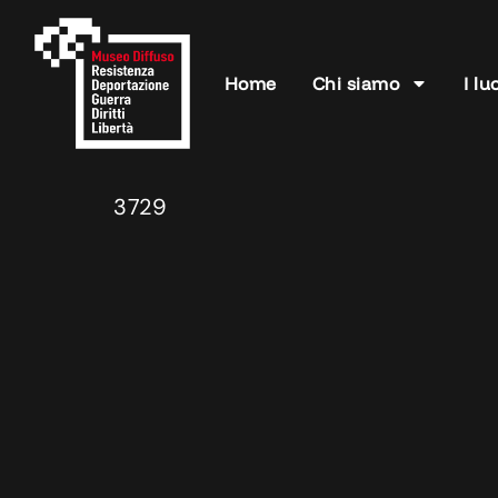
Home
Chi siamo
I lu
3729