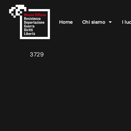
Home
Chi siamo
I lu
3729