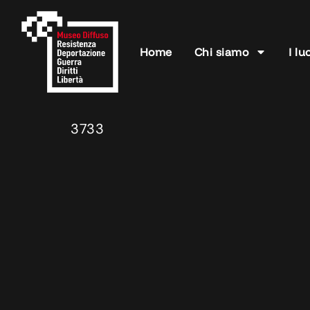
Home
Chi siamo
I lu
3733