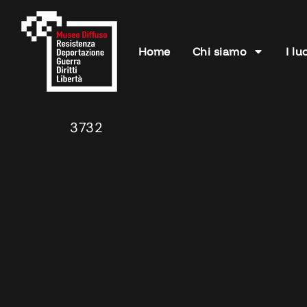
Home
Chi siamo
I lu
3732