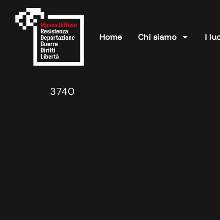
Home
Chi siamo
I lu
3740