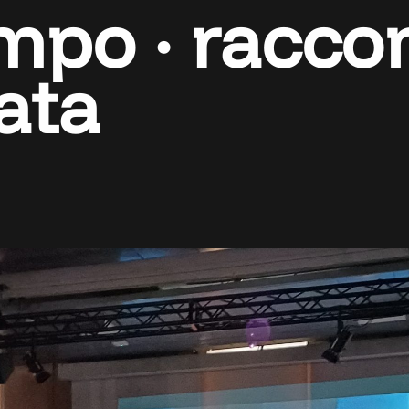
po · raccon
ata