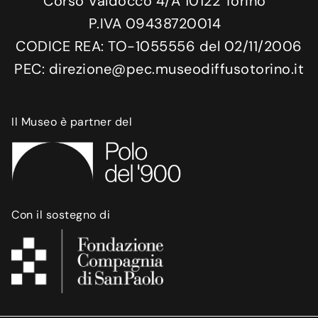
Corso Valdocco 4/A 10122 Torino
P.IVA 09438720014
CODICE REA: TO-1055556 del 02/11/2006
PEC: direzione@pec.museodiffusotorino.it
Il Museo è partner del
Con il sostegno di